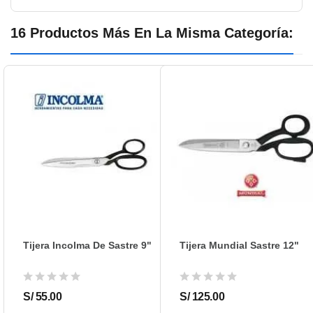
A11-10MM
Referencia:
16 Productos Más En La Misma Categoría:
Tijera Incolma De Sastre 9"
Tijera Mundial Sastre 12"
S/ 55.00
S/ 125.00