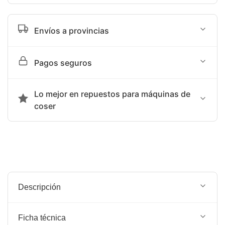
Envíos a provincias
Tiempo de entrega sujeto a programación de agencia
Pagos seguros
terrestre: SHALOM
Aceptamos transferencia bancaria o Yape
Lo mejor en repuestos para máquinas de
coser
Somos la mejor opción en repuestos para máquinas de
coser.
Descripción
EMBUDO DE BASTA PARA MAQUINA RECTA
Ficha técnica
MEDIDA: 10MM O 3/8"