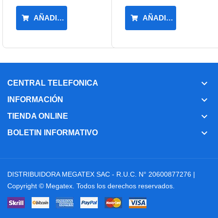
AÑADIR AL CARRITO
AÑADIR AL CARRIT
keyboard_arrow_down
CENTRAL TELEFONICA
keyboard_arrow_down
INFORMACIÓN
keyboard_arrow_down
TIENDA ONLINE
keyboard_arrow_down
BOLETIN INFORMATIVO
DISTRIBUIDORA MEGATEX SAC - R.U.C. N° 20600877276 |
Copyright ©
Megatex
. Todos los derechos reservados.