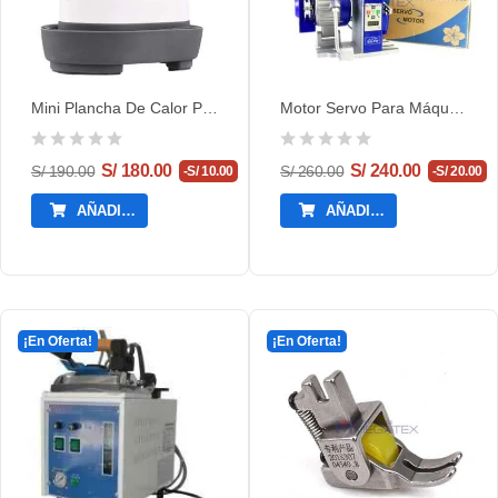
Mini Plancha De Calor Para Sublimación,...
Motor Servo Para Máquina De Coser Industrial...
S/ 180.00
S/ 240.00
S/ 190.00
S/ 260.00
-S/ 10.00
-S/ 20.00
AÑADIR AL CARRITO
AÑADIR AL CARRITO
¡En Oferta!
¡En Oferta!