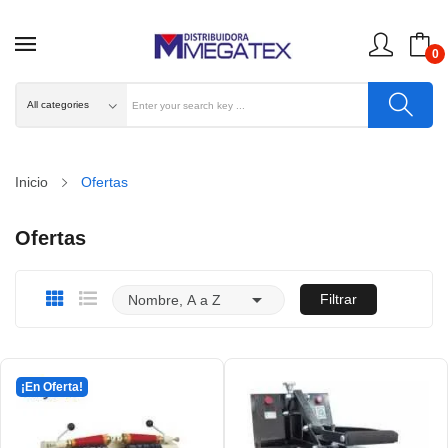
0
Inicio
Ofertas
Ofertas

Filtrar
Nombre, A a Z
¡En Oferta!