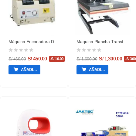
Máquina Enconadora De Hilo
Maquina Plancha Transfer Para Sublimado Nacional
S/ 450.00
S/ 1,300.00
S/ 460.00
S/ 1,600.00
-S/ 10.00
-S/ 30
AÑADIR AL CARRITO
AÑADIR AL CARRITO