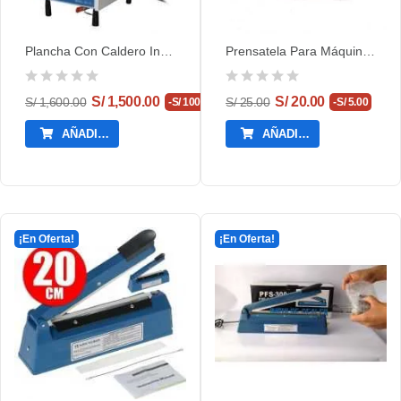
Plancha Con Caldero Industrial Modelo DL5 -...
Prensatela Para Máquina Recta Con Rueda De Jebe
S/ 1,500.00
S/ 20.00
S/ 1,600.00
S/ 25.00
-S/ 100.00
-S/ 5.00
AÑADIR AL CARRITO
AÑADIR AL CARRITO
¡En Oferta!
¡En Oferta!