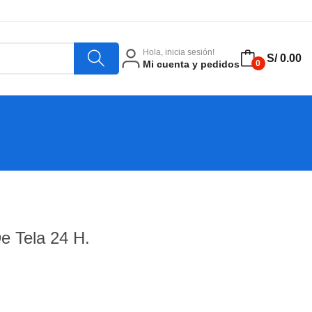
Hola, inicia sesión!
S/ 0.00
Mi cuenta y pedidos
0
e Tela 24 H.