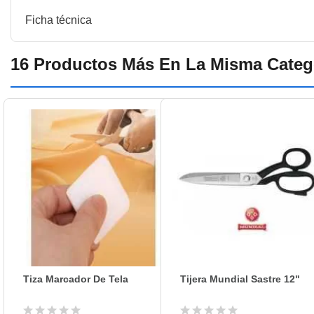
PLUMON MARCADOR DE TELA 24 HORAS
Ficha técnica
DYNO
MARCA::
16 Productos Más En La Misma Categ
JAPÓN
PROCEDENCIA:
Tiza Marcador De Tela
Tijera Mundial Sastre 12"