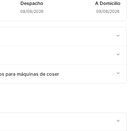
Despacho
A Domicilio
08/08/2026
09/08/2026
 programación de agencia terrestre: SHALOM
ncaria o Yape
os para máquinas de coser
puestos para máquinas de coser.