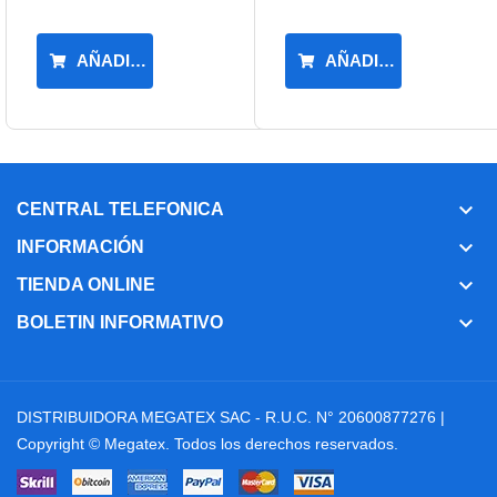
AÑADIR AL CARRITO
AÑADIR AL CARRIT
keyboard_arrow_down
CENTRAL TELEFONICA
keyboard_arrow_down
INFORMACIÓN
keyboard_arrow_down
TIENDA ONLINE
keyboard_arrow_down
BOLETIN INFORMATIVO
DISTRIBUIDORA MEGATEX SAC - R.U.C. N° 20600877276 |
Copyright ©
Megatex
. Todos los derechos reservados.