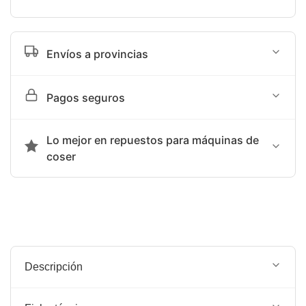
Envíos a provincias
Tiempo de entrega sujeto a programación de agencia
Pagos seguros
terrestre: SHALOM
Aceptamos transferencia bancaria o Yape
Lo mejor en repuestos para máquinas de
coser
Somos la mejor opción en repuestos para máquinas de
coser.
Descripción
AGUJA PARA MÁQUINA BORDADORA