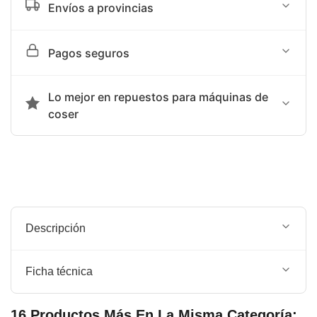
Envíos a provincias
Tiempo de entrega sujeto a programación de agencia
Pagos seguros
terrestre: SHALOM
Aceptamos transferencia bancaria o Yape
Lo mejor en repuestos para máquinas de
coser
Somos la mejor opción en repuestos para máquinas de
coser.
Descripción
GUIA ESTRELLA PARA MÁQUINA RECTA
Ficha técnica
25873 (G8)
Referencia:
16 Productos Más En La Misma Categoría: