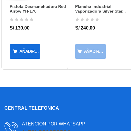
2.4KW
POTENCIA DEL CALDERO:
Pistola Desmanchadora Red
Plancha Industrial
Arrow YH-170
Vaporizadora Silver Star...
3.5BAR
PRESIÓN DEL VAPOR:
S/ 130.00
S/ 240.00
220V
VOLTAGE::
AÑADIR AL CARRITO
AÑADIR AL CARRITO
CENTRAL TELEFONICA
ATENCIÓN POR WHATSAPP