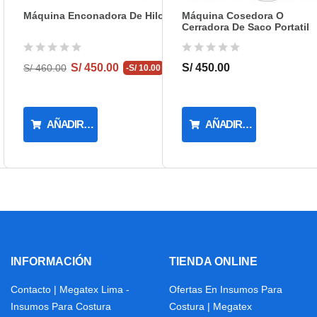
Máquina Enconadora De Hilo
Máquina Cosedora O
Cerradora De Saco Portatil
S/ 450.00
S/ 450.00
S/ 460.00
-S/ 10.00
AÑADIR AL CARRITO
AÑADIR AL CARRITO
INFORMACIÓN
TIENDA ONLINE
Contacto | Megatex Lima -
Ofertas En Insumos Para
Insumos Para Costura
Costura | Megatex