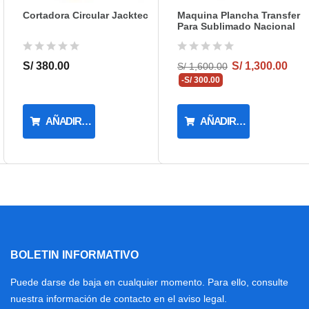
Cortadora Circular Jacktec
Maquina Plancha Transfer
Para Sublimado Nacional
S/ 380.00
S/ 1,300.00
S/ 1,600.00
-S/ 300.00
AÑADIR AL CARRITO
AÑADIR AL CARRITO
BOLETIN INFORMATIVO
Puede darse de baja en cualquier momento. Para ello, consulte
nuestra información de contacto en el aviso legal.