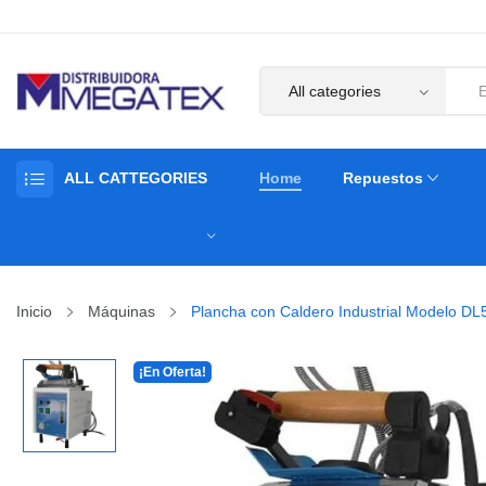
ALL CATTEGORIES
Home
Repuestos
Inicio
Máquinas
Plancha con Caldero Industrial Modelo DL5
¡En Oferta!