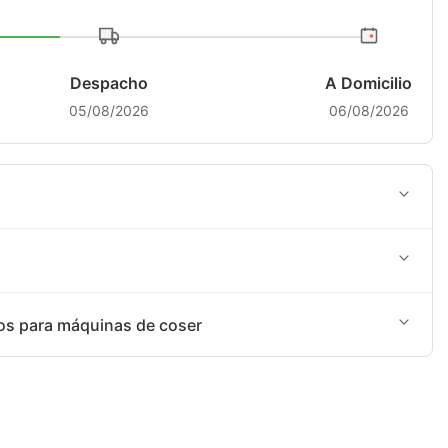
Despacho
A Domicilio
05/08/2026
06/08/2026
 programación de agencia terrestre: SHALOM
ncaria o Yape
os para máquinas de coser
puestos para máquinas de coser.