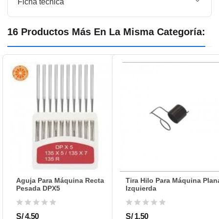
Ficha técnica
ALUMINIO
PRESENTACÍÓN::
16 Productos Más En La Misma Categoría:
Aguja Para Máquina Recta
Tira Hilo Para Máquina Plan
Pesada DPX5
Izquierda
S/ 4.50
S/ 1.50