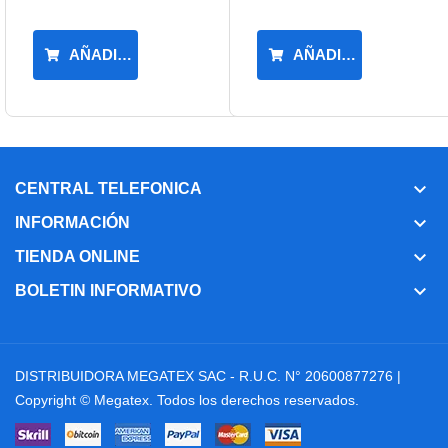
AÑADIR AL CARRITO
AÑADIR AL CARRIT
keyboard_arrow_down
CENTRAL TELEFONICA
keyboard_arrow_down
INFORMACIÓN
keyboard_arrow_down
TIENDA ONLINE
keyboard_arrow_down
BOLETIN INFORMATIVO
DISTRIBUIDORA MEGATEX SAC - R.U.C. N° 20600877276 |
Copyright ©
Megatex
. Todos los derechos reservados.