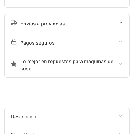
Envíos a provincias
Tiempo de entrega sujeto a programación de agencia
Pagos seguros
terrestre: SHALOM
Aceptamos transferencia bancaria o Yape
Lo mejor en repuestos para máquinas de
coser
Somos la mejor opción en repuestos para máquinas de
coser.
Descripción
POLEA PARA MÁQUINA DE COSER.